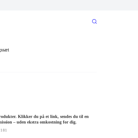
gssæt
rodukter. Klikker du på et link, sendes du til en
ission – uden ekstra omkostning for dig.
7181