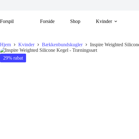
Fortsæt
til
indhold
Forspil
Forside
Shop
Kvinder
Hjem
Kvinder
Bækkenbundskugler
Inspire Weighted Silico
29% rabat