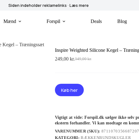
Siden indeholder reklamelinks · Læs mere
Mænd
Forspil
Deals
Blog
ne Kegel – Træningssæt
Inspire Weighted Silicone Kegel – Trænin
249,00
kr.
349,00
kr.
Den
Den
oprindelige
aktuelle
pris
pris
var:
er:
349,00 kr..
249,00 kr..
Køb her
Vigtigt at vide: Forspil.dk sælger ikke selv p
ekstern forhandler. Vi kan modtage en komm
VARENUMMER (SKU):
871107035668720
KATEGORI:
BÆKKENBUNDSKUGLER