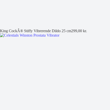
King CockÂ® Stiffy Vibrerende Dildo 25 cm
299,00
kr.