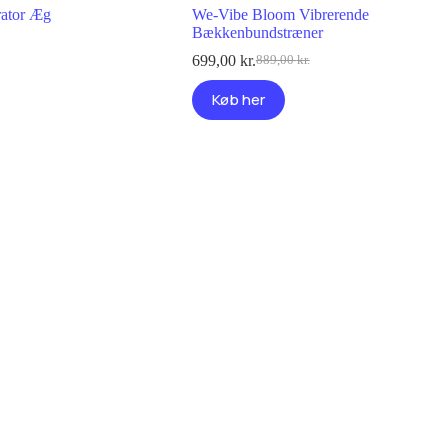
rator Æg
We-Vibe Bloom Vibrerende
Bækkenbundstræner
699,00
kr.
889,00
kr.
Den
Den
oprindelige
aktuelle
Køb her
pris
pris
var:
er:
889,00 kr..
699,00 kr..