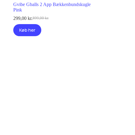
Gvibe Gballs 2 App Bækkenbundskugle
Pink
299,00
kr.
899,00
kr.
Den
Den
oprindelige
aktuelle
Køb her
pris
pris
var:
er:
899,00 kr..
299,00 kr..