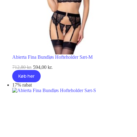
Abierta Fina Bundløs Hofteholder Sæt-M
Den
Den
712,80
kr.
594,00
kr.
oprindelige
aktuelle
Køb her
pris
pris
var:
er:
17% rabat
712,80 kr..
594,00 kr..