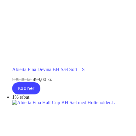
Abierta Fina Devina BH Sæt Sort – S
Den
Den
599,00
kr.
499,00
kr.
oprindelige
aktuelle
Køb her
pris
pris
var:
er:
1% rabat
599,00 kr..
499,00 kr..