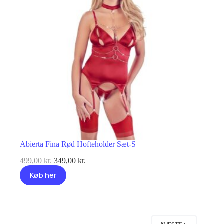
Abierta Fina Rød Hofteholder Sæt-S
Den
Den
499,00
kr.
349,00
kr.
oprindelige
aktuelle
Køb her
pris
pris
var:
er:
499,00 kr..
349,00 kr..