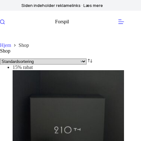
Fortsæt
Siden indeholder reklamelinks · Læs mere
til
indhold
Forspil
Hjem
Shop
Shop
15% rabat