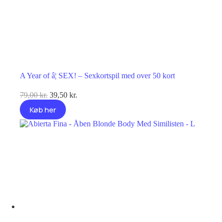
A Year of â¦ SEX! – Sexkortspil med over 50 kort
Den
Den
79,00
kr.
39,50
kr.
oprindelige
aktuelle
Køb her
pris
pris
var:
er:
79,00 kr..
39,50 kr..