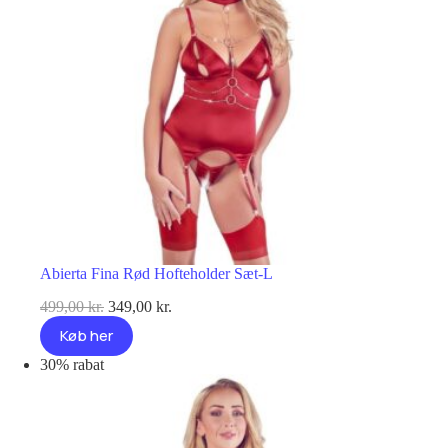
Abierta Fina Rød Hofteholder Sæt-L
Den
Den
499,00
kr.
349,00
kr.
oprindelige
aktuelle
Køb her
pris
pris
var:
er:
30% rabat
499,00 kr..
349,00 kr..