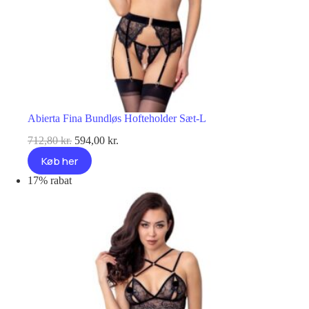
Abierta Fina Bundløs Hofteholder Sæt-L
Den
Den
712,80
kr.
594,00
kr.
oprindelige
aktuelle
Køb her
pris
pris
var:
er:
17% rabat
712,80 kr..
594,00 kr..