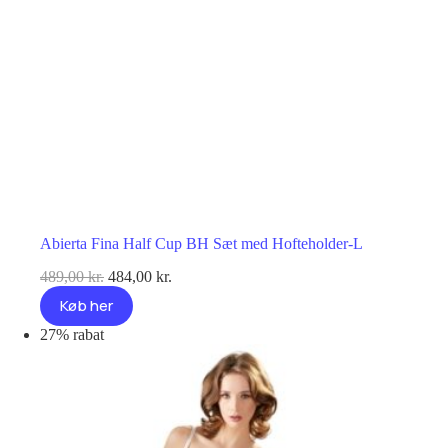
Abierta Fina Half Cup BH Sæt med Hofteholder-L
Den
Den
489,00
kr.
484,00
kr.
oprindelige
aktuelle
Køb her
pris
pris
var:
er:
27% rabat
489,00 kr..
484,00 kr..