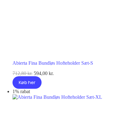
Abierta Fina Bundløs Hofteholder Sæt-S
Den
Den
712,80
kr.
594,00
kr.
oprindelige
aktuelle
Køb her
pris
pris
var:
er:
1% rabat
712,80 kr..
594,00 kr..