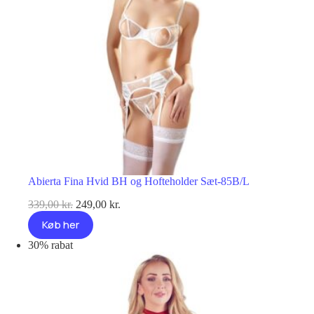
Abierta Fina Hvid BH og Hofteholder Sæt-85B/L
Den
Den
339,00
kr.
249,00
kr.
oprindelige
aktuelle
Køb her
pris
pris
var:
er:
30% rabat
339,00 kr..
249,00 kr..